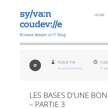
sy/va:n
Aller
HOME
coudev://e
au
contenu
principal
Browse deeper in IT Blog
PAR
PUBLIÉ PAR
PUBL
DÉFAUT
SYLVAIN COUDEVILLE
31 MA
LES BASES D’UNE BO
– PARTIE 3