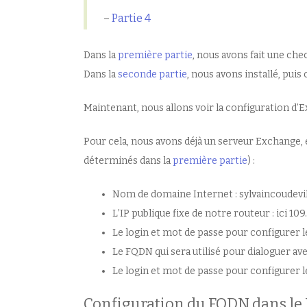
–
Partie 4
Dans la
première partie
, nous avons fait une che
Dans la
seconde partie
, nous avons installé, pui
Maintenant, nous allons voir la configuration d’
Pour cela, nous avons déjà un serveur Exchange,
déterminés dans la
première partie
) :
Nom de domaine Internet : sylvaincoudevil
L’IP publique fixe de notre routeur : ici 109.
Le login et mot de passe pour configurer
Le FQDN qui sera utilisé pour dialoguer ave
Le login et mot de passe pour configurer l
Configuration du FQDN dans le