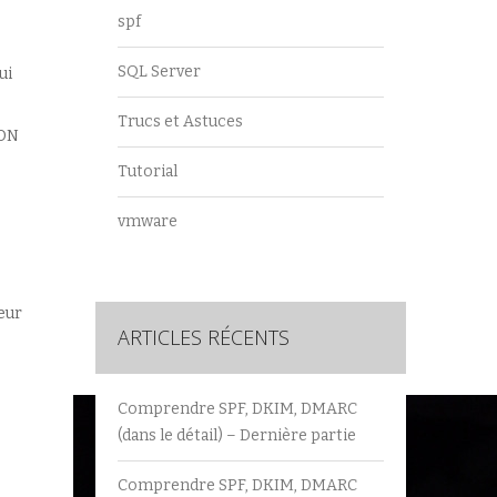
spf
SQL Server
ui
Trucs et Astuces
QDN
Tutorial
vmware
eur
ARTICLES RÉCENTS
Comprendre SPF, DKIM, DMARC
(dans le détail) – Dernière partie
Comprendre SPF, DKIM, DMARC