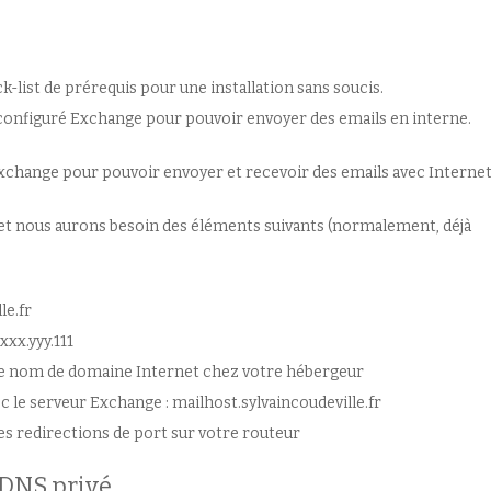
ck-list de prérequis pour une installation sans soucis.
s configuré Exchange pour pouvoir envoyer des emails en interne.
Exchange pour pouvoir envoyer et recevoir des emails avec Internet
 et nous aurons besoin des éléments suivants (normalement, déjà
le.fr
xxx.yyy.111
 le nom de domaine Internet chez votre hébergeur
c le serveur Exchange : mailhost.sylvaincoudeville.fr
es redirections de port sur votre routeur
 DNS privé