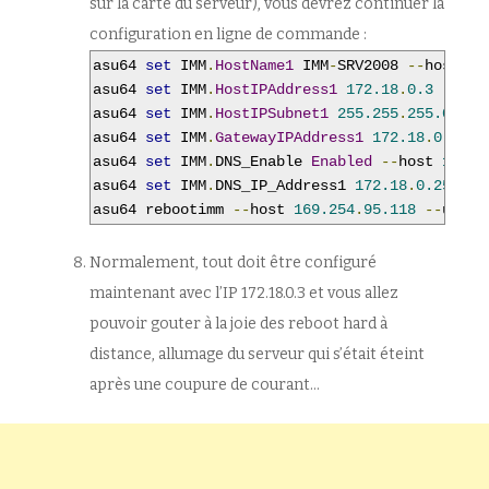
sur la carte du serveur), vous devrez continuer la
configuration en ligne de commande :
asu64 
set
 IMM
.
HostName1
 IMM
-
SRV2008 
--
host 
16
asu64 
set
 IMM
.
HostIPAddress1
172.18
.
0.3
--
hos
asu64 
set
 IMM
.
HostIPSubnet1
255.255
.
255.0
--
h
asu64 
set
 IMM
.
GatewayIPAddress1
172.18
.
0.254
asu64 
set
 IMM
.
DNS_Enable 
Enabled
--
host 
169.2
asu64 
set
 IMM
.
DNS_IP_Address1 
172.18
.
0.254
--
asu64 rebootimm 
--
host 
169.254
.
95.118
--
user 
Normalement, tout doit être configuré
maintenant avec l’IP 172.18.0.3 et vous allez
pouvoir gouter à la joie des reboot hard à
distance, allumage du serveur qui s’était éteint
après une coupure de courant…