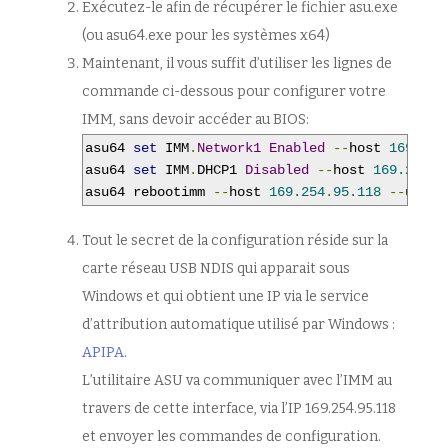
Exécutez-le afin de récupérer le fichier asu.exe
(ou asu64.exe pour les systèmes x64)
Maintenant, il vous suffit d’utiliser les lignes de
commande ci-dessous pour configurer votre
IMM, sans devoir accéder au BIOS:
asu64 
set
 IMM
.
Network1
Enabled
--
host 
169.254
asu64 
set
 IMM
.
DHCP1 
Disabled
--
host 
169.254
.
9
asu64 rebootimm 
--
host 
169.254
.
95.118
--
user 
Tout le secret de la configuration réside sur la
carte réseau USB NDIS qui apparait sous
Windows et qui obtient une IP via le service
d’attribution automatique utilisé par Windows :
APIPA
.
L’utilitaire ASU va communiquer avec l’IMM au
travers de cette interface, via l’IP 169.254.95.118
et envoyer les commandes de configuration.