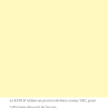
Le KVM IP utilise un protocole bien connu, VNC, pour
l’affichage déporté de l’écran.