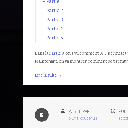
–
Partie 1
–
Partie 2
–
Partie 3
–
Partie 4
–
Partie 5
Dans la
Partie 3
, on a vu comment SPF permettait
Maintenant, on va montrer comment se prémunir
Lire la suite
→
PAR
PUBLIÉ PAR
PUBL
DÉFAUT
SYLVAIN COUDEVILLE
30 OC