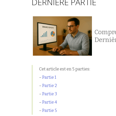
DERNIÈRE PARTIE
Compren
Dernièr
Cet article est en 5 parties:
–
Partie 1
–
Partie 2
–
Partie 3
–
Partie 4
–
Partie 5