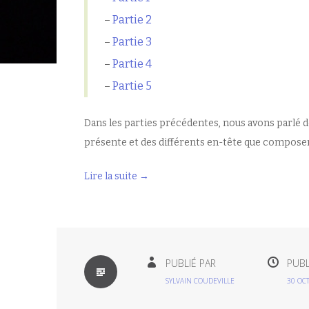
–
Partie 2
–
Partie 3
–
Partie 4
–
Partie 5
Dans les parties précédentes, nous avons parlé d
présente et des différents en-tête que compose
Lire la suite
→
PAR
PUBLIÉ PAR
PUBL
DÉFAUT
SYLVAIN COUDEVILLE
30 OC