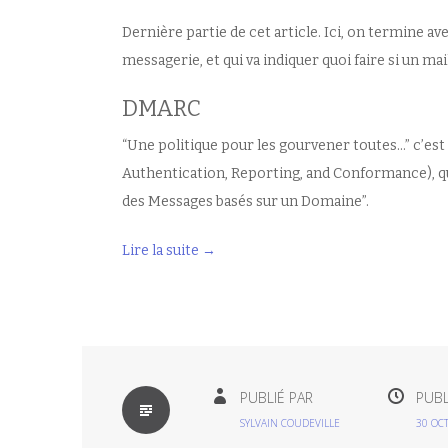
Dernière partie de cet article. Ici, on termine av
messagerie, et qui va indiquer quoi faire si un ma
DMARC
“Une politique pour les gourvener toutes…” c’es
Authentication, Reporting, and Conformance), qu
des Messages basés sur un Domaine”.
Lire la suite
→
PAR
PUBLIÉ PAR
PUBL
DÉFAUT
SYLVAIN COUDEVILLE
30 OC