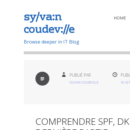
sy/va:n
Aller
HOME
coudev://e
au
contenu
principal
Browse deeper in IT Blog
PAR
PUBLIÉ PAR
PUBL
DÉFAUT
SYLVAIN COUDEVILLE
30 OC
COMPRENDRE SPF, DKI