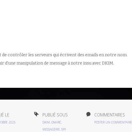
 de contrôler les serveurs qui écrivent des emails en notre nom.
 d’une manipulation de message à notre insu avec DKIM.
IÉ LE
PUBLIÉ SOUS
COMMENTAIRES
TOBRE 2025
DKIM
,
DMARC
,
POSTER UN COMMENTAIRE
MESSAGERIE
,
SPF