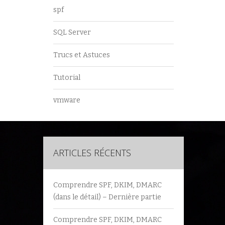
spf
SQL Server
Trucs et Astuces
Tutorial
vmware
ARTICLES RÉCENTS
Comprendre SPF, DKIM, DMARC
(dans le détail) – Dernière partie
Comprendre SPF, DKIM, DMARC