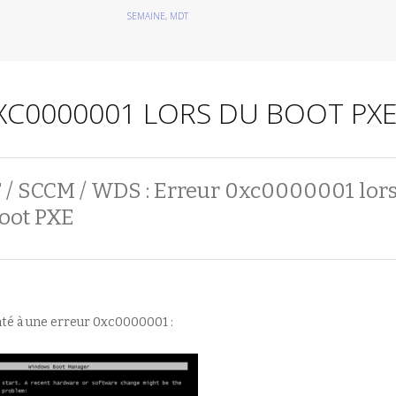
SEMAINE
,
MDT
0XC0000001 LORS DU BOOT PX
/ SCCM / WDS : Erreur 0xc0000001 lor
oot PXE
nté à une erreur 0xc0000001 :