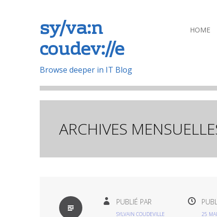
sy/va:n
Aller
HOME
coudev://e
au
contenu
principal
Browse deeper in IT Blog
ARCHIVES MENSUELLE
PAR
PUBLIÉ PAR
PUBL
DÉFAUT
SYLVAIN COUDEVILLE
25 MA