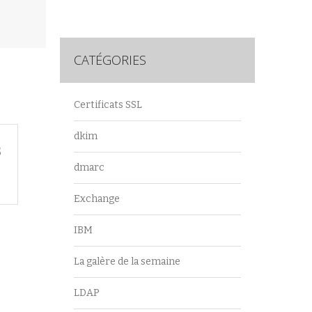
CATÉGORIES
E
Certificats SSL
dkim
s
dmarc
Exchange
IBM
La galère de la semaine
LDAP