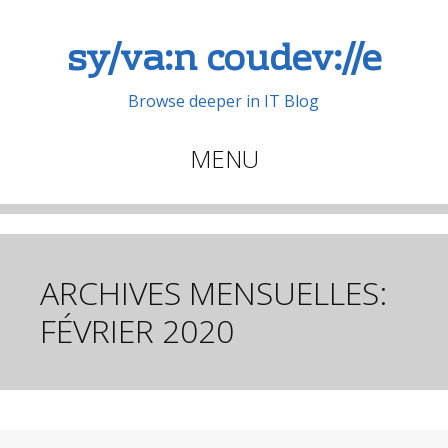
sy/va:n coudev://e
Browse deeper in IT Blog
MENU
Aller
au
contenu
principal
ARCHIVES MENSUELLES:
FÉVRIER 2020