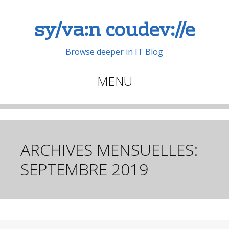
sy/va:n coudev://e
Browse deeper in IT Blog
MENU
Aller
au
contenu
principal
ARCHIVES MENSUELLES:
SEPTEMBRE 2019