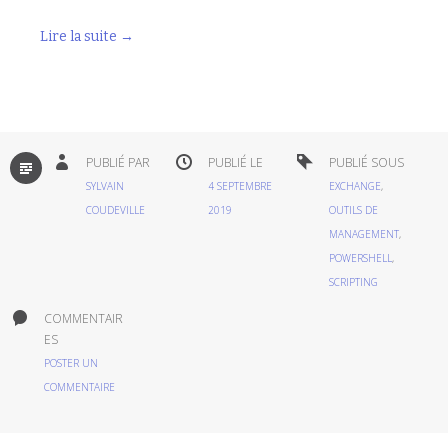
Lire la suite
→
PAR
PUBLIÉ PAR
PUBLIÉ LE
PUBLIÉ SOUS
DÉFAUT
SYLVAIN
4 SEPTEMBRE
EXCHANGE
,
COUDEVILLE
2019
OUTILS DE
MANAGEMENT
,
POWERSHELL
,
SCRIPTING
COMMENTAIR
ES
POSTER UN
COMMENTAIRE