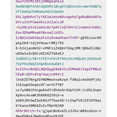
GwuY29tMIIBIjANBgkqhkiG
9w0BAQEFAAOCAQ8AMIIBCgKCAQEAxG3vxWeYbNBfq
Vft68DaC5ORUmuK8CE3mGUh
EKLJgHbPuC7y7KE1mJekeNDv4gehG7gdhGBOobRTw
DYru1VnFCmeXKvLXzIaCczR
+
Xy09L6Itb1aOnLBv7p8VlxQ7OhViCJvmkAXJGHEc
Eex3ENaMMuw8YBnsw2JzOZv
IzBD1XZm04da2k1Ai0vmwH5aoYTA5F
+
gE9Izouc9O
pkp2k9
+
tdjUY9uarrMRj7XS

E
+
hI4jqnHH32
+
vPNFziZ4QbVl5GpjMR
/
Q0GdIL8Bc
2oB8dVjc5BrtXfEYxF0s9T8HyXdx4NQuOtjN1beo6
TQzP6s9QQIDAQABoAAwDQYJ
KoZIhvcNAQELBQADggEBABJ2vZSMHmErkGpZFRBud
CEwR
+
SEPvdYqCVwojn6R4rZ
lAsbZ5TNng2GYWDMmoAsw6zq4
/
fd8q1cAoOG9fj6z
3lEswpU3eqhc0f
/
wrVtfTN7

vc7yAB81FAcgw5Ad7c8h4oGrd3pYtXX
/
cLHSLSnpn
Xp9vc4nsWK3h88K8ZV9ih
+
e

eUK0JDV3wZ3ok80JTTkws48
/
txIApfV6J1P2SfHaz
APArN6rLh
+
Yx
/
gjqaCBo6sGZLx3J5o
+
W86zaSoo
+
v
8wvPbNa4JNw8gg4PooY6JVE
