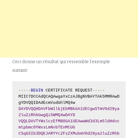
Ceci donne un résultat qui ressemble l’exemple
suivant:
-----
BEGIN
 CERTIFICATE REQUEST
-----
MIIC7DCCAdQCAQAwgaYxCzAJBgNVBAYTAk5MMRAwD
DAYDVQQHDAVFbW1lbjEbMBkGA1UECgwSTmV0d29ya
2luZzRhbGwgQi5WMQ4wDAYD
VQQLDAVTYWxlczEfMB0GA1UEAwwWd3d3Lm5ldHdvc
mtpbmc0YWxsLmNvbTEnMCUG
CSqGSIb3DQEJARYYc2FsZXMubmV0d29ya2luZzRhb