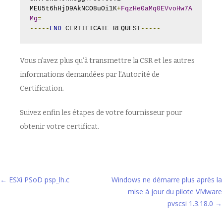
MEU5t6hHjD9AkNCO8uOi1K
+
FqzHe0aMq0EVvoHw7A
Mg
=
-----
END
 CERTIFICATE REQUEST
-----
Vous n’avez plus qu’à transmettre la CSR et les autres
informations demandées par l’Autorité de
Certification.
Suivez enfin les étapes de votre fournisseur pour
obtenir votre certificat.
Navigation
←
ESXi PSoD psp_lh.c
Windows ne démarre plus après la
mise à jour du pilote VMware
des
pvscsi 1.3.18.0
→
articles