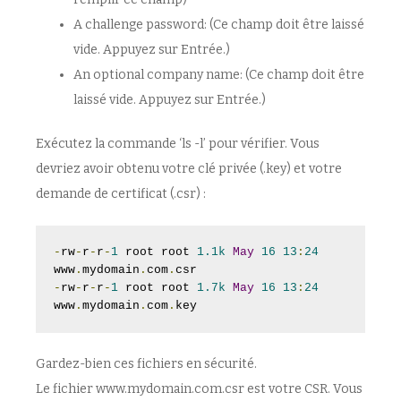
A challenge password: (Ce champ doit être laissé
vide. Appuyez sur Entrée.)
An optional company name: (Ce champ doit être
laissé vide. Appuyez sur Entrée.)
Exécutez la commande ‘ls -l’ pour vérifier. Vous
devriez avoir obtenu votre clé privée (.key) et votre
demande de certificat (.csr) :
-
rw
-
r
-
r
-
1
 root root 
1.1k
May
16
13
:
24
www
.
mydomain
.
com
.
-
rw
-
r
-
r
-
1
 root root 
1.7k
May
16
13
:
24
www
.
mydomain
.
com
.
key
Gardez-bien ces fichiers en sécurité.
Le fichier www.mydomain.com.csr est votre CSR. Vous