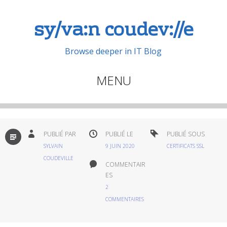
sy/va:n coudev://e
Browse deeper in IT Blog
MENU
Aller
au
contenu
PAR
PUBLIÉ PAR
PUBLIÉ LE
PUBLIÉ SOUS
DÉFAUT
principal
SYLVAIN
9 JUIN 2020
CERTIFICATS SSL
COUDEVILLE
COMMENTAIR
ES
2
COMMENTAIRES