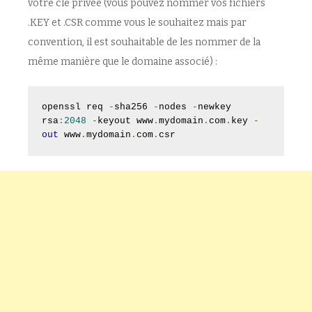
votre clé privée (vous pouvez nommer vos fichiers
.KEY et .CSR comme vous le souhaitez mais par
convention, il est souhaitable de les nommer de la
même manière que le domaine associé) :
openssl req 
-
sha256 
-
nodes 
-
newkey 
rsa
:
2048
-
keyout www
.
mydomain
.
com
.
key 
-
out
 www
.
mydomain
.
com
.
csr