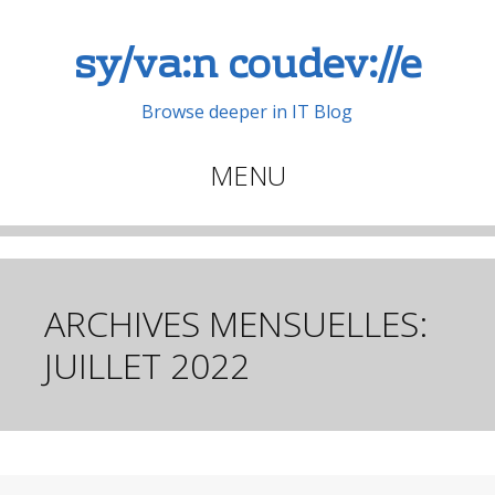
sy/va:n coudev://e
Browse deeper in IT Blog
MENU
Aller
au
contenu
principal
ARCHIVES MENSUELLES:
JUILLET 2022