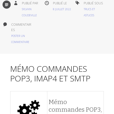
PAR
PUBLIÉ PAR
PUBLIÉ LE
PUBLIÉ SOUS
DÉFAUT
SYLVAIN
8 JUILLET 2022
TRUCS ET
COUDEVILLE
ASTUCES
COMMENTAIR
ES
POSTER UN
COMMENTAIRE
MÉMO COMMANDES
POP3, IMAP4 ET SMTP
Mémo
commandes POP3,