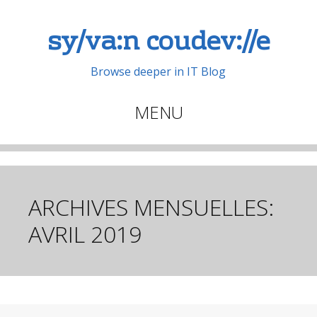
sy/va:n coudev://e
Browse deeper in IT Blog
MENU
Aller
au
contenu
principal
ARCHIVES MENSUELLES:
AVRIL 2019