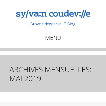
sy/va:n coudev://e
Browse deeper in IT Blog
MENU
Aller
au
contenu
principal
ARCHIVES MENSUELLES:
MAI 2019