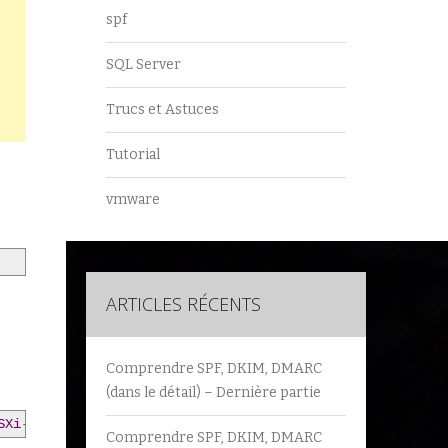
spf
SQL Server
Trucs et Astuces
Tutorial
vmware
ARTICLES RÉCENTS
Comprendre SPF, DKIM, DMARC
(dans le détail) – Dernière partie
SXi
-
7.0
.
3n
-
21930508
-
LNV
-
S03
-
20230901.zip
Comprendre SPF, DKIM, DMARC