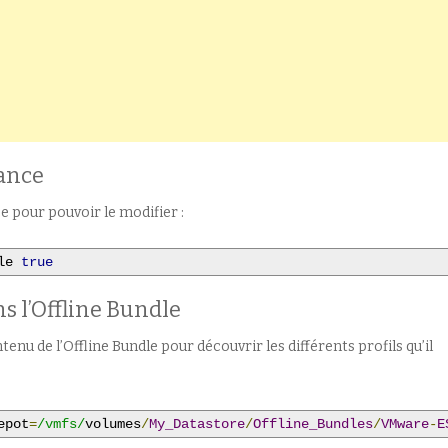
ance
 pour pouvoir le modifier :
le 
true
ns l’Offline Bundle
enu de l’Offline Bundle pour découvrir les différents profils qu’il
epot
=
/vmfs/
volumes
/
My_Datastore
/
Offline_Bundles
/
VMware
-
E