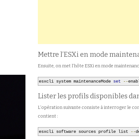
Mettre l’ESXi en mode mainten
Ensuite, on met l’hôte ESXi en mode maintenance
esxcli system maintenanceMode 
set
--
enab
Lister les profils disponibles da
L’opération suivante consiste à interroger le cont
contient :
esxcli software sources profile list 
--
d