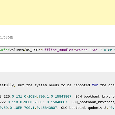
 profil :
vmfs/
volumes
/
DS_ISOs
/
Offline_Bundles
/
VMware
-
ESXi
-
7.0
.
3n
-
ssfully
,
 but the system needs to be rebooted 
for
 the cha
t_225
.
0.131
.
0
-
1OEM
.
700.1
.
0.15843807
,
 BCM_bootbank_bnxtro
222
.
0.118
.
0
-
1OEM
.
700.1
.
0.15843807
,
 BCM_bootbank_bnxtroce
0.59
.
0
-
1OEM
.
700.1
.
0.15843807
,
 QLC_bootbank_qedentv_3
.
40.