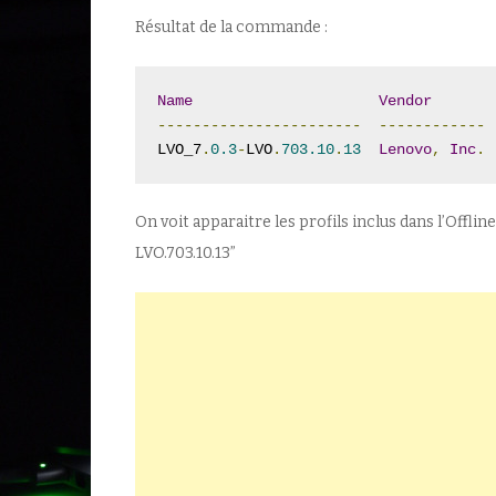
Résultat de la commande :
Name
Vendor
-----------------------
------------
LVO_7
.
0.3
-
LVO
.
703.10
.
13
Lenovo
,
Inc
.
On voit apparaitre les profils inclus dans l’Offl
LVO.703.10.13”