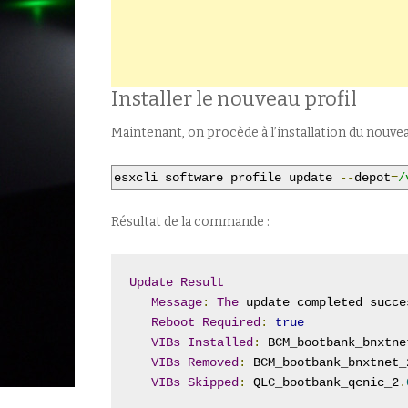
Installer le nouveau profil
Maintenant, on procède à l’installation du nouveau
esxcli software profile update 
--
depot
=
/
Résultat de la commande :
Update
Result
Message
:
The
 update completed succe
Reboot
Required
:
true
VIBs
Installed
:
 BCM_bootbank_bnxtne
VIBs
Removed
:
 BCM_bootbank_bnxtnet_
VIBs
Skipped
:
 QLC_bootbank_qcnic_2
.