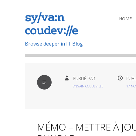
sy/va:n
Aller
HOME
coudev://e
au
contenu
principal
Browse deeper in IT Blog
PAR
PUBLIÉ PAR
PUBL
DÉFAUT
SYLVAIN COUDEVILLE
17 NO
MÉMO – METTRE À JOU