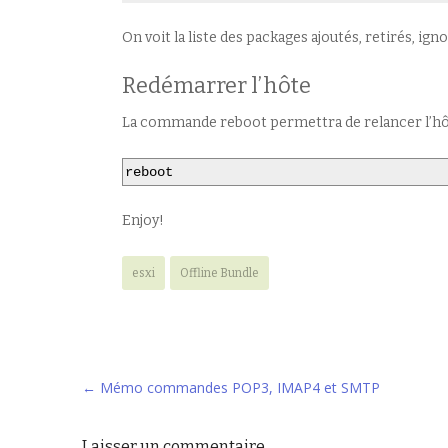
On voit la liste des packages ajoutés, retirés, ig
Redémarrer l’hôte
La commande reboot permettra de relancer l’hô
reboot
Enjoy!
esxi
Offline Bundle
Navigation
←
Mémo commandes POP3, IMAP4 et SMTP
des
Laisser un commentaire