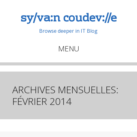
sy/va:n coudev://e
Browse deeper in IT Blog
MENU
Aller
au
contenu
principal
ARCHIVES MENSUELLES:
FÉVRIER 2014