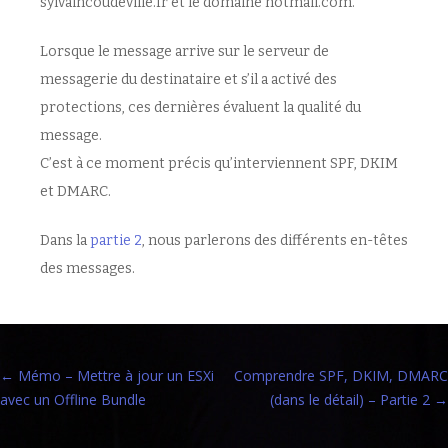
sylvaincoudeville.fr et le domaine hotmail.com.
Lorsque le message arrive sur le serveur de
messagerie du destinataire et s’il a activé des
protections, ces dernières évaluent la qualité du
message.
C’est à ce moment précis qu’interviennent SPF, DKIM
et DMARC.
Dans la
partie 2
, nous parlerons des différents en-têtes
des messages.
Navigation
←
Mémo – Mettre à jour un ESXi
Comprendre SPF, DKIM, DMARC
avec un Offline Bundle
(dans le détail) – Partie 2
→
des
articles