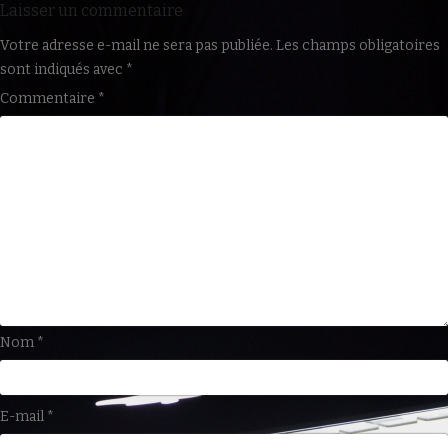
Laisser un commentaire
Votre adresse e-mail ne sera pas publiée.
Les champs obligatoires
sont indiqués avec
*
Commentaire
*
Nom
*
E-mail
*