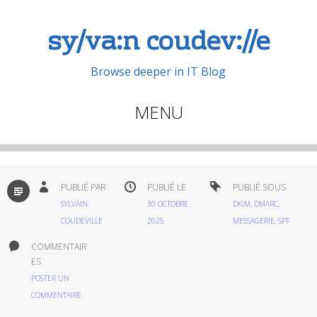
sy/va:n coudev://e
Browse deeper in IT Blog
MENU
Aller
au
contenu
PAR
PUBLIÉ PAR
PUBLIÉ LE
PUBLIÉ SOUS
DÉFAUT
principal
SYLVAIN
30 OCTOBRE
DKIM
,
DMARC
,
COUDEVILLE
2025
MESSAGERIE
,
SPF
COMMENTAIR
ES
POSTER UN
COMMENTAIRE