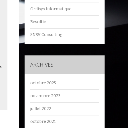
Ordisys Informatique
Resoltic
SNSV Consulting
ARCHIVES
s

octobre 2025
novembre 2023
juillet 2022
octobre 2021