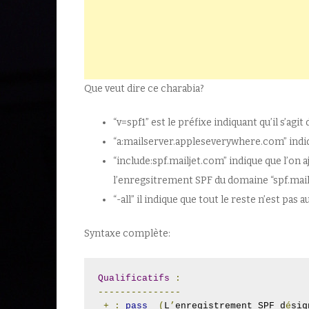
Que veut dire ce charabia?
“v=spf1” est le préfixe indiquant qu’il s’agi
“a:mailserver.appleseverywhere.com” indiq
“include:spf.mailjet.com” indique que l’on a
l’enregsitrement SPF du domaine “spf.mai
“-all” il indique que tout le reste n’est pa
Syntaxe complète:
Qualificatifs
:
---------------
+
:
pass
(
L
’
enregistrement SPF d
é
sig