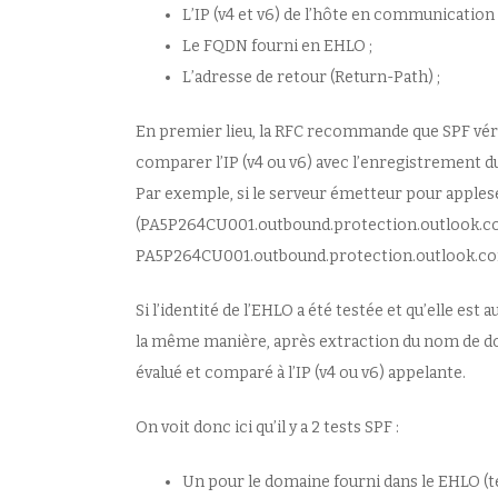
L’IP (v4 et v6) de l’hôte en communication 
Le FQDN fourni en EHLO ;
L’adresse de retour (Return-Path) ;
En premier lieu, la RFC recommande que SPF vérifi
comparer l’IP (v4 ou v6) avec l’enregistrement 
Par exemple, si le serveur émetteur pour apple
(PA5P264CU001.outbound.protection.outlook.com),
PA5P264CU001.outbound.protection.outlook.com
Si l’identité de l’EHLO a été testée et qu’elle e
la même manière, après extraction du nom de dom
évalué et comparé à l’IP (v4 ou v6) appelante.
On voit donc ici qu’il y a 2 tests SPF :
Un pour le domaine fourni dans le EHLO (t