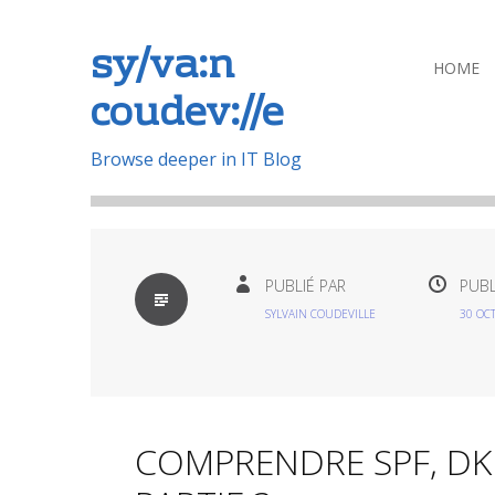
sy/va:n
Aller
HOME
coudev://e
au
contenu
principal
Browse deeper in IT Blog
PAR
PUBLIÉ PAR
PUBL
DÉFAUT
SYLVAIN COUDEVILLE
30 OC
COMPRENDRE SPF, DKI