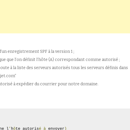
t d’un enregistrement SPF à la version 1 ;
ue que l’on définit l’hôte (A) correspondant comme autorisé ;
joute à la liste des serveurs autorisés tous les serveurs définis dans
ljet.com”
s autorisé à expédier du courrier pour notre domaine.
ne l
’
h
ô
te autoris
é
à
 envoyer
)