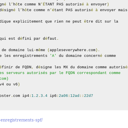
gn
é
 l
’
h
ô
te comme N
’É
TANT PAS autoris
é
à
 envoyer
)
d
é
sign
é
 l
’
h
ô
te comme n
’é
tant PAS autoris
é
à
 envoyer mais 
dique explicitement que rien ne peut 
ê
tre dit sur la 
qui est d
é
fini par d
é
faut
.
 de domaine lui
-
m
ê
me 
(
appleseverywhere
.
com
).
e les enregistrements 
'A'
 du domaine concern
é
 comme 
é
finir de FQDN
,
 d
é
signe les MX du domaine comme autoris
é
es serveurs autorisés par le FQDN correspondant comme 
om)

v4 ou v6
)
oster
.
com ip4
:
1.2
.
3.4
 ip6
:
2a06
:
12ad
::
22d7
e-enregistrements-spf/