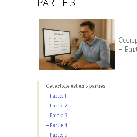
PARTIE 3
Compr
– Par
Cet article est en 5 parties:
–
Partie 1
–
Partie 2
–
Partie 3
–
Partie 4
–
Partie 5