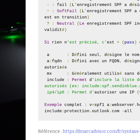
-
:
 fail 
(
L
’
enregistrement SPF a d
é
si
~
:
SoftFail
(
L
’
enregistrement SPF a 
est en transition
)
?
:
Neutral
(
Le
 enregistrement SPF in
validit
é)
Si
 rien n
'est précisé, c'
est 
+
(
pass
)
 
 a       
:
 D
é
fini seul
,
 d
é
signe le nom
 a
:
fqdn  
:
 D
é
fini avec un FQDN
,
 d
é
sign
autoris
é
s

 mx      
:
 G
é
n
é
ralement utilis
é
 sans d
 include 
:
Permet
 d
'inclure la liste d
autorisés (ex: include:spf.sendinblue.c
 ip4/ip6 : Permet d'
autoriser une IP 
(
Exemple
 complet 
:
 v
=
spf1 a
:
webserver
.
h
include
:
protection
.
outlook
.
com 
-
all
Référence :
https://dmarcadvisor.com/fr/syntax