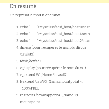
En résumé
On reprend le modus operandi :
echo “- – -“>/sys/class/scsi_host/host0/scan
echo “- – -“>/sys/class/scsi_host/host1/scan
echo “- – -“>/sys/class/scsi_host/host2/scan
dmesg (pour récupérer le nom du disque
/dev/sdX)
fdisk /dev/sdX
vgdisplay (pour récupérer le nom du VG)
vgextend VG_Name /dev/sdX1
lvextend /dev/VG_Name/mountpoint -l
+100%FREE
resize2fs /dev/mapper/VG_Name-vg-
mountpoint