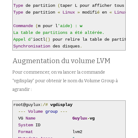
Type
 de partition 
(
taper L pour afficher tous les 
Type
 de partition 
«
Linux
»
 modifi
é
 en 
«
Linux
 LVM
Commande
(
m pour l
'aide) : 
w
La table de partitions a été altérée.

Appel d'
ioctl
()
 pour relire la table de partitions
Synchronisation
 des disques
.
Augmentation du volume LVM
Pour commencer, on va lancer la commande
“vgdisplay” pour obtenir le nom du Volume Group à
agrandir :
root@guylux
:/#
vgdisplay
---
Volume
group
---
  VG 
Name
Guylux
-
vg
System
 ID

Format
                lvm2
