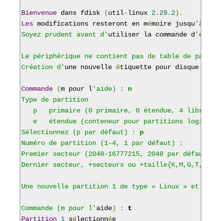
Bienvenue
 dans fdisk 
(
util
-
linux 
2.29
.
2
).
Les
 modifications resteront en m
é
moire jusqu
'à écri
Soyez prudent avant d'
utiliser la commande d
'écritu
Le périphérique ne contient pas de table de partiti
Création d'
une nouvelle 
é
tiquette pour disque de t
Commande
(
m pour l
'aide) : 
n
Type de partition

   p   primaire (0 primaire, 0 étendue, 4 libre)

   e   étendue (conteneur pour partitions logiques)
Sélectionnez (p par défaut) : 
p
Numéro de partition (1-4, 1 par défaut) :

Premier secteur (2048-16777215, 2048 par défaut) :

Dernier secteur, +secteurs ou +taille{K,M,G,T,P} (2
Une nouvelle partition 1 de type « Linux » et de ta
Commande (m pour l'
aide
)
:
t
Partition
1
 s
é
lectionn
é