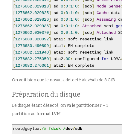
[
1276662.029813
]
 sd 
0
:
0
:
1
:
0
:
[
sdb
]
Mode
Sense
:
61
[
1276662.029825
]
 sd 
0
:
0
:
1
:
0
:
[
sdb
]
Cache
[
1276662.029826
]
 sd 
0
:
0
:
1
:
0
:
[
sdb
]
Assuming
 drive 
[
1276662.029936
]
 sd 
0
:
0
:
1
:
0
:
Attached
 scsi 
generic
[
1276662.030370
]
 sd 
0
:
0
:
1
:
0
:
[
sdb
]
Attached
[
1276680.320092
]
 ata1
:
[
1276680.490899
]
 ata1
:
[
1276682.111940
]
 ata2
:
[
1276682.275050
]
 ata2
.
00
:
 configured 
for
 UDMA
/
33
[
1276682.276361
]
 ata2
:
 EH complete
On voit bien que le noyau a détecté /dev/sdb de 8 GiB.
Préparation du disque
Le disque étant détecté, on va le partitionner – 1
partition au format LVM:
root@guylux
:
/# 
fdisk /
dev
/
sdb