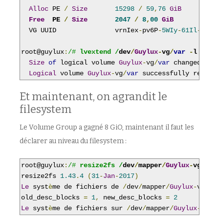
Alloc
 PE 
/
Size
15298
/
59
,
76
GiB
Free
  PE 
/
Size
2047
/
8
,
00
GiB
  VG UUID               vrnIex
-
pv6P
-
5WIy
-
61Il
-
B6Lo
root@guylux
:
/# 
lvextend /
dev
/
Guylux
-
vg
/
var
-
l 
+
100
Size
of
 logical volume 
Guylux
-
vg
/
var
 changed 
fro
Logical
 volume 
Guylux
-
vg
/
var
 successfully resize
Et maintenant, on agrandit le
filesystem
Le Volume Group a gagné 8 GiO, maintenant il faut les
déclarer au niveau du filesystem :
root@guylux
:
/# 
resize2fs /
dev
/
mapper
/
Guylux
-
vg
-
var
resize2fs 
1.43
.
4
(
31
-
Jan
-
2017
)
Le
 syst
è
me de fichiers de 
/
dev
/
mapper
/
Guylux
-
vg
-
va
old_desc_blocks 
=
1
,
 new_desc_blocks 
=
2
Le
 syst
è
me de fichiers sur 
/
dev
/
mapper
/
Guylux
-
vg
-
v