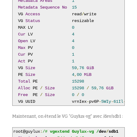
Metadata
Areas
1
Metadata
Sequence
No
15
  VG 
Access
             read
/
write

  VG 
Status
             resizable

  MAX LV                
0
Cur
 LV                
4
Open
 LV               
4
Max
 PV                
0
Cur
 PV                
1
Act
 PV                
1
  VG 
Size
59
,
76
GiB
  PE 
Size
4
,
00
MiB
Total
 PE              
15298
Alloc
 PE 
/
Size
15298
/
59
,
76
GiB
Free
  PE 
/
Size
0
/
0
  VG UUID               vrnIex
-
pv6P
-
5WIy
-
61Il
-
B6Lo
Maintenant, on étend le VG “Guylux-vg” avec /dev/sdb1 :
root@guylux
:
/# 
vgextend Guylux-vg /
dev
/
sdb1