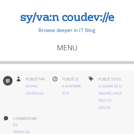
sy/va:n coudev://e
Browse deeper in IT Blog
MENU
Aller
au
contenu
PAR
PUBLIÉ PAR
PUBLIÉ LE
PUBLIÉ SOUS
DÉFAUT
principal
SYLVAIN
8 NOVEMBRE
LA GALÈRE DE LA
COUDEVILLE
2019
SEMAINE
,
LINUX
,
TRUCS ET
ASTUCES
COMMENTAIR
ES
POSTER UN