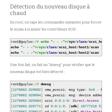
Détection du nouveau disque à
chaud
En root, on tape les commandes suivantes pour forcer
le noyau à scanner les contrôleurs SCSI :
root@guylux
:
/# 
echo "- - -">/
sys
/
class
/
scsi_host
/
h
echo 
"- - -"
>
/sys/
class
/
scsi_host
/
host1
/
scan

echo 
"- - -"
>
/sys/
class
/
scsi_host
/
host2
/
scan
Une fois fait, on fait un “dmesg” pour vérifier que le
nouveau disque est bien détecté :
root@guylux
:/#
dmesg
:
[
1276662.029092
]
 vmw_pvscsi
:
 msg type
:
0x0
-
 MSG R
[
1276662.029094
]
 vmw_pvscsi
:
 msg
:
 device added at 
[
1276662.029384
]
 scsi 
0
:
0
:
1
:
0
:
Direct
-
Access
V
[
1276662.029771
]
 sd 
0
:
0
:
1
:
0
:
[
sdb
]
16777216
512
-
by
[
1276662.029812
]
 sd 
0
:
0
:
1
:
0
:
[
sdb
]
Write
Protect
i