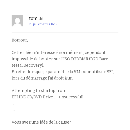
tom
dit :
23 juillet 2012 à 16:15
Bonjour,
Cette idée m’intéresse énormément, cependant
impossible de booter sur l’ISO D2DBMR (D2D Bare
Metal Recovery).
En effet lorsque je paramètre la VM pour utiliser EFI,
lors du démarrage j’ai droit à un:
Attempting to startup from:
EFI IDE CD/DVD Drive ….. unsucessfull
…
….
Vous avez une idée de la cause?