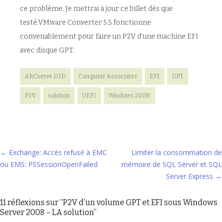
ce problème. Je mettrai à jour ce billet dès que
testé.VMware Converter 5.5 fonctionne
convenablement pour faire un P2V d’une machine EFI
avec disque GPT.
ARCserve D2D
Computer Associates
EFI
GPT
P2V
solution
UEFI
Windows 2008
Navigation
←
Exchange: Accès refusé à EMC
Limiter la consommation de
ou EMS: PSSessionOpenFailed
mémoire de SQL Server et SQL
des
Server Express
→
articles
11 réflexions sur “
P2V d’un volume GPT et EFI sous Windows
Server 2008 – LA solution
”