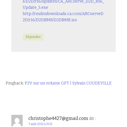
s/D2D/r16/updates/CA_ARCserve_D2D_R16_
Update_5.exe
http://rmdmdownloads.ca.com/ARCserveD
2D/r16/D2DBMR/D2DBMR.iso
Répondre
Pingback:
P2V sur un volume GPT | Sylvain COUDEVILLE
christophe4427@gmail.com
dit :
7 août 2012 à 15:52