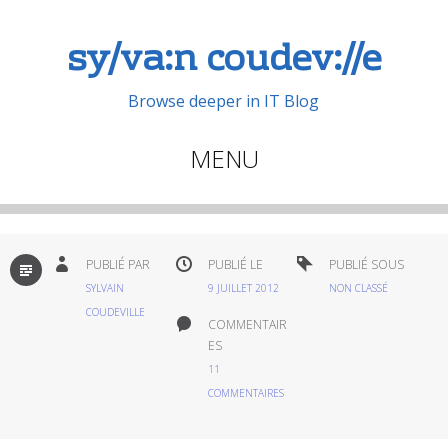
sy/va:n coudev://e
Browse deeper in IT Blog
MENU
Aller
au
contenu
PAR
PUBLIÉ PAR
PUBLIÉ LE
PUBLIÉ SOUS
DÉFAUT
principal
SYLVAIN
9 JUILLET 2012
NON CLASSÉ
COUDEVILLE
COMMENTAIR
ES
11
COMMENTAIRES