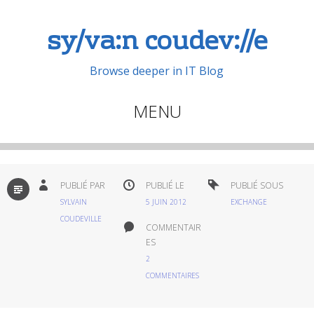
sy/va:n coudev://e
Browse deeper in IT Blog
MENU
Aller
au
contenu
PAR
PUBLIÉ PAR
PUBLIÉ LE
PUBLIÉ SOUS
DÉFAUT
principal
SYLVAIN
5 JUIN 2012
EXCHANGE
COUDEVILLE
COMMENTAIR
ES
2
COMMENTAIRES