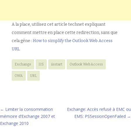
A la place, utilisez cet article technet expliquant
comment mettre en place cette redirection, sans que
cela gène :
How to simplify the Outlook Web Access
URL
Exchange
IIS
iisstart
Outlook Web Access
OWA
URL
Navigation
←
Limiter la consommation
Exchange: Accès refusé à EMC ou
mémoire d’Exchange 2007 et
EMS: PSSessionOpenFailed
→
des
Exchange 2010
articles