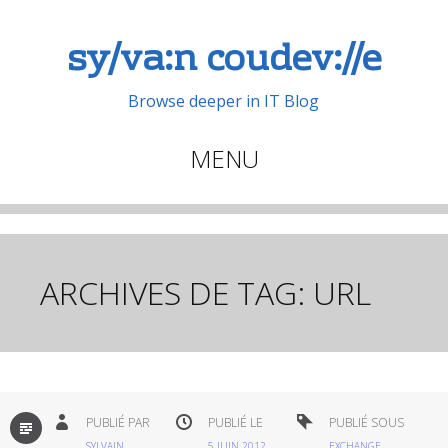
sy/va:n coudev://e
Browse deeper in IT Blog
MENU
Aller
au
contenu
principal
ARCHIVES DE TAG:
URL
PAR
PUBLIÉ PAR
PUBLIÉ LE
PUBLIÉ SOUS
DÉFAUT
SYLVAIN
5 JUIN 2012
EXCHANGE