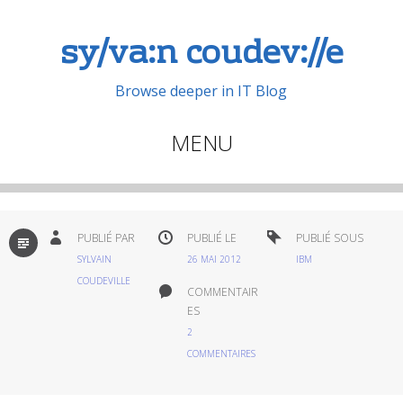
sy/va:n coudev://e
Browse deeper in IT Blog
MENU
Aller
au
contenu
PAR
PUBLIÉ PAR
PUBLIÉ LE
PUBLIÉ SOUS
DÉFAUT
principal
SYLVAIN
26 MAI 2012
IBM
COUDEVILLE
COMMENTAIR
ES
2
COMMENTAIRES