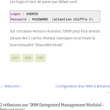
Les login et mot de passe par défaut sont :
Login
:
Password
:
 PASSW0RD  
(
attention chiffre 
0
)
Sur certaines version récentes, l’IMM peut être atteint
via une des 2 cartes réseaux classiques en activant la
fonctionnalité “SharedNicMode”.
ASU
IMM
VNC
Navigation
←
Welcome !
Configuration d’un IMM à distance
→
des
articles
2 réflexions sur “
IMM (Integrated Management Module) –
Présentation
”