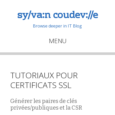
sy/va:n coudev://e
Browse deeper in IT Blog
MENU
Aller
au
contenu
principal
TUTORIAUX POUR
CERTIFICATS SSL
Générer les paires de clés
privées/publiques et la CSR