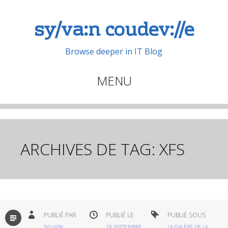
sy/va:n coudev://e
Browse deeper in IT Blog
MENU
Aller
au
contenu
principal
ARCHIVES DE TAG:
XFS
PAR
PUBLIÉ PAR
PUBLIÉ LE
PUBLIÉ SOUS
DÉFAUT
SYLVAIN
18 SEPTEMBRE
LA GALÈRE DE LA