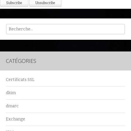
Rech
CATÉGORIES
Certificats SSL
dkim
dmarc
Exchange