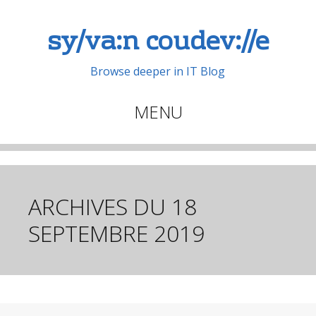
sy/va:n coudev://e
Browse deeper in IT Blog
MENU
Aller
au
contenu
principal
ARCHIVES DU
18
SEPTEMBRE 2019