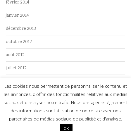
février 2014
janvier 2014
décembre 2013
octobre 2012
août 2012
juillet 2012
juin 2012
Les cookies nous permettent de personnaliser le contenu et
les annonces, d'offrir des fonctionnalités relatives aux médias
mai 2012
sociaux et d'analyser notre trafic. Nous partageons également
des informations sur l'utilisation de notre site avec nos
partenaires de médias sociaux, de publicité et d'analyse.
Fièrement propulsé par WordPress
|
Thème Zoren par
FabThemes
.
OK