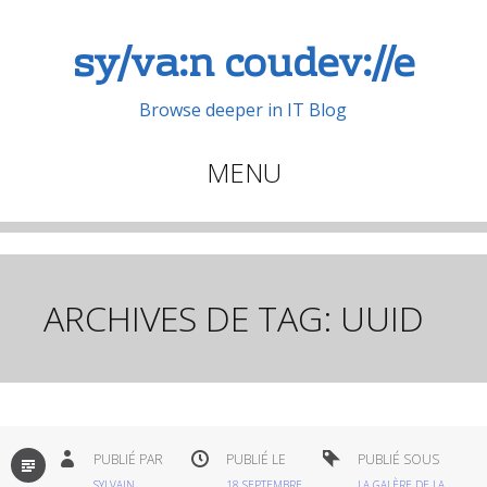
sy/va:n coudev://e
Browse deeper in IT Blog
MENU
Aller
au
contenu
principal
ARCHIVES DE TAG:
UUID
PAR
PUBLIÉ PAR
PUBLIÉ LE
PUBLIÉ SOUS
DÉFAUT
SYLVAIN
18 SEPTEMBRE
LA GALÈRE DE LA