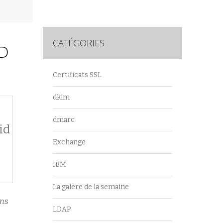
CATÉGORIES
D
Certificats SSL
dkim
dmarc
id
Exchange
IBM
La galère de la semaine
ins
LDAP