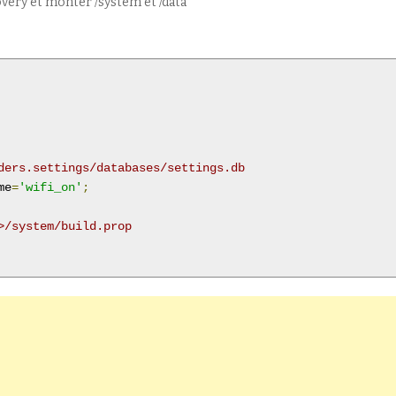
ery et monter /system et /data
ders.settings/databases/settings.db
me
=
'wifi_on'
;
>/system/build.prop