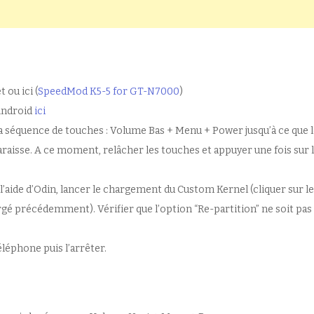
ou ici (
SpeedMod K5-5 for GT-N7000
)
’Android
ici
la séquence de touches : Volume Bas + Menu + Power jusqu’à ce que 
raisse. A ce moment, relâcher les touches et appuyer une fois sur 
l’aide d’Odin, lancer le chargement du Custom Kernel (cliquer sur le
rgé précédemment). Vérifier que l’option “Re-partition” ne soit pas
léphone puis l’arrêter.