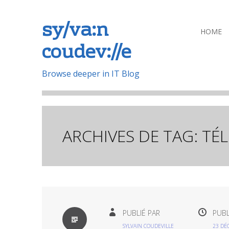
sy/va:n
Aller
HOME
coudev://e
au
contenu
principal
Browse deeper in IT Blog
ARCHIVES DE TAG:
TÉ
PAR
PUBLIÉ PAR
PUBL
DÉFAUT
SYLVAIN COUDEVILLE
23 DÉ