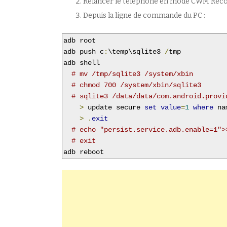
Relancer le téléphone en mode CWM Recov
Depuis la ligne de commande du PC :
adb root

adb push c
:
\temp\sqlite3 
/
tmp

adb shell

# mv /tmp/sqlite3 /system/xbin
# chmod 700 /system/xbin/sqlite3
# sqlite3 /data/data/com.android.provi
>
 update secure 
set
value
=
1
where
 na
>
.
exit
# echo "persist.service.adb.enable=1">
# exit
adb reboot