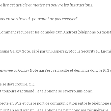
ire cet article et mettre en oeuvre les instructions.
us en sortir seul : pourquoi ne pas essayer?
… Comment récupérer les données d’un Android (téléphone ou tablet
amsung Galaxy Note, géré par un Kaspersky Mobile Security 10, lui-
nvoyée au Galaxy Note qui s’est verrouillé et demande donc le PIN 
e se déverrouille. OK.
toujours d’actualité : le téléphone se reverrouille donc.
nnecté en Wifi, et que le port de communication entre le téléphone e
ur SFR en APN websfr : le téléphone ne peut donc pas récupérer le