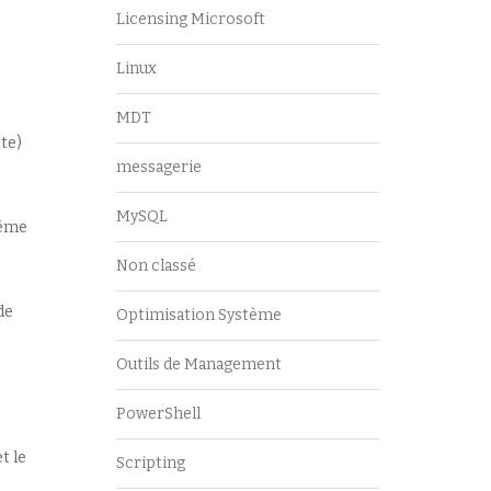
Licensing Microsoft
Linux
MDT
te)
messagerie
MySQL
même
Non classé
de
Optimisation Système
Outils de Management
PowerShell
t le
Scripting