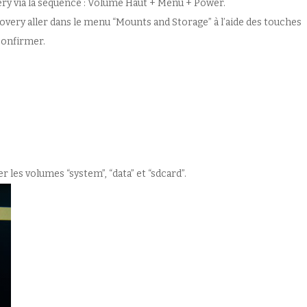
y via la séquence : Volume Haut + Menu + Power.
ery aller dans le menu “Mounts and Storage” à l’aide des touches
confirmer.
les volumes “system”, “data” et “sdcard”.