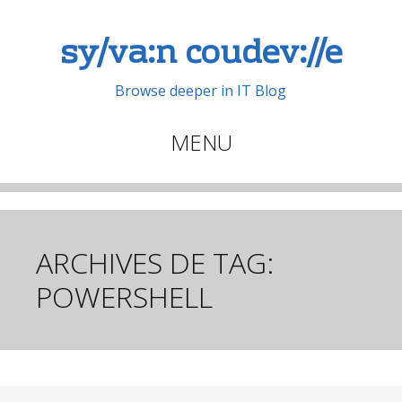
sy/va:n coudev://e
Browse deeper in IT Blog
MENU
Aller
au
contenu
principal
ARCHIVES DE TAG:
POWERSHELL