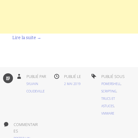
Lire la suite
→
PAR
PUBLIÉ PAR
PUBLIÉ LE
PUBLIÉ SOUS
DÉFAUT
SYLVAIN
2 MAI 2019
POWERSHELL
,
COUDEVILLE
SCRIPTING
,
TRUCS ET
ASTUCES
,
VMWARE
COMMENTAIR
ES