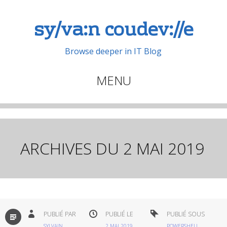
sy/va:n coudev://e
Browse deeper in IT Blog
MENU
Aller
au
contenu
principal
ARCHIVES DU
2 MAI 2019
PAR
PUBLIÉ PAR
PUBLIÉ LE
PUBLIÉ SOUS
DÉFAUT
SYLVAIN
2 MAI 2019
POWERSHELL
,