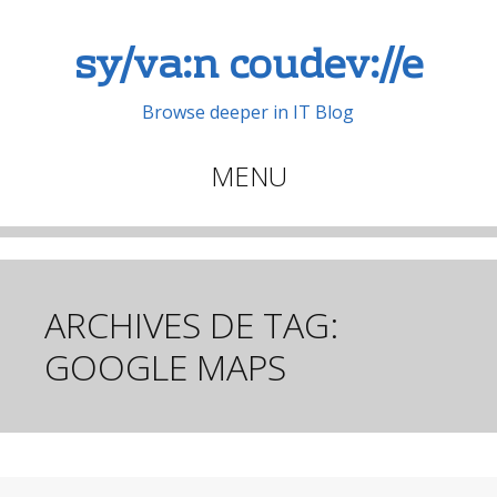
sy/va:n coudev://e
Browse deeper in IT Blog
MENU
Aller
au
contenu
principal
ARCHIVES DE TAG:
GOOGLE MAPS