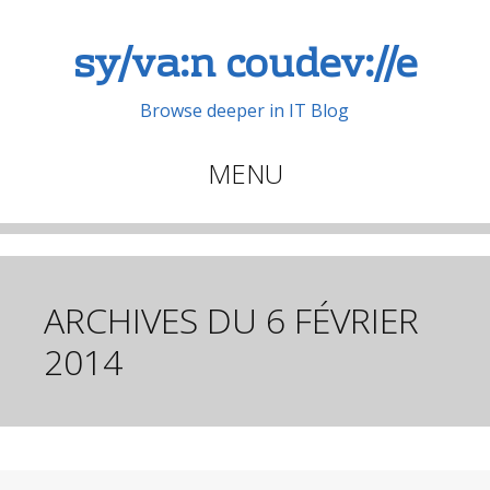
sy/va:n coudev://e
Browse deeper in IT Blog
MENU
Aller
au
contenu
principal
ARCHIVES DU
6 FÉVRIER
2014