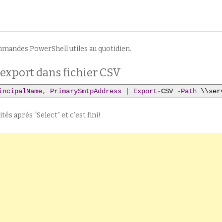
mmandes PowerShell utiles au quotidien.
c export dans fichier CSV
incipalName
,
PrimarySmtpAddress
|
Export
-
CSV 
-
Path
 \\ser
és après “Select” et c’est fini!