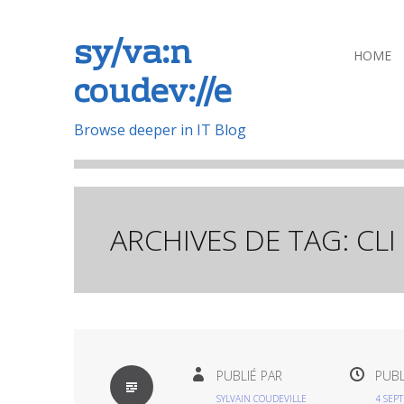
sy/va:n
Aller
HOME
coudev://e
au
contenu
principal
Browse deeper in IT Blog
ARCHIVES DE TAG:
CLI
PAR
PUBLIÉ PAR
PUBL
DÉFAUT
SYLVAIN COUDEVILLE
4 SEP