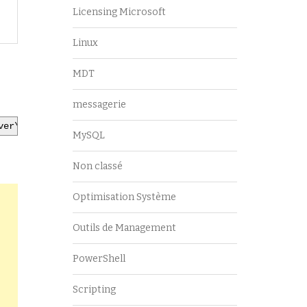
Licensing Microsoft
Linux
MDT
messagerie
ver\share\file
.
csv
MySQL
Non classé
Optimisation Système
Outils de Management
PowerShell
Scripting