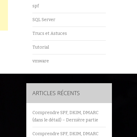
spf
SQL Server
Trucs et Astuces
Tutorial
vmware
ARTICLES RÉCENTS
Comprendre SPF, DKIM, DMARC
(dans le détail) – Dernière partie
Comprendre SPF, DKIM, DMARC