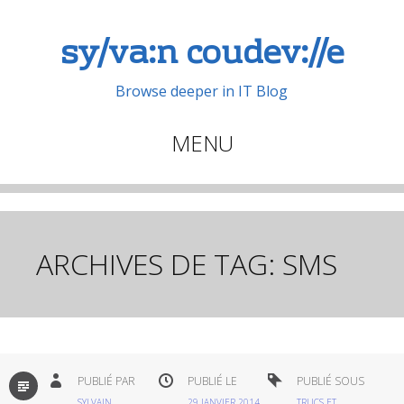
sy/va:n coudev://e
Browse deeper in IT Blog
MENU
Aller
au
contenu
principal
ARCHIVES DE TAG:
SMS
PAR
PUBLIÉ PAR
PUBLIÉ LE
PUBLIÉ SOUS
DÉFAUT
SYLVAIN
29 JANVIER 2014
TRUCS ET