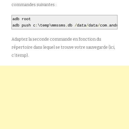
commandes suivantes :
adb root

adb push c
:
\temp\mmssms
.
db 
/
data
/
data
/
com
.
android
.
Adaptez la seconde commande en fonction du
répertoire dans lequel se trouve votre sauvegarde (ici,
c:\temp).