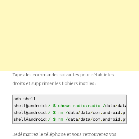
Tapez les commandes suivantes pour rétablir les
droits et supprimer les fichiers inutiles :
adb shell

shell@android
:
/ $ chown radio:radio /
data
/
data
/
com
shell@android
:
/ $ rm /
data
/
data
/
com
.
android
.
provid
shell@android
:
/ $ rm /
data
/
data
/
com
.
android
.
provid
Redémarrez le téléphone et vous retrouverez vos