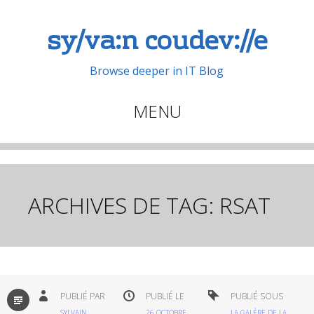
sy/va:n coudev://e
Browse deeper in IT Blog
MENU
Aller
au
contenu
principal
ARCHIVES DE TAG:
RSAT
PAR
PUBLIÉ PAR
PUBLIÉ LE
PUBLIÉ SOUS
DÉFAUT
SYLVAIN
26 OCTOBRE
LA GALÈRE DE LA