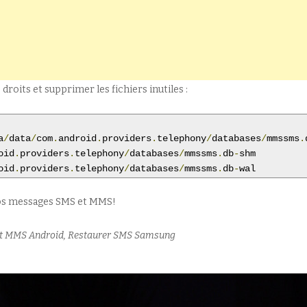
roits et supprimer les fichiers inutiles :
a
/
data
/
com
.
android
.
providers
.
telephony
/
databases
/
mmssms
.
oid
.
providers
.
telephony
/
databases
/
mmssms
.
db
-
shm

oid
.
providers
.
telephony
/
databases
/
mmssms
.
db
-
wal
vos messages SMS et MMS!
 et MMS Android, Restaurer SMS Samsung