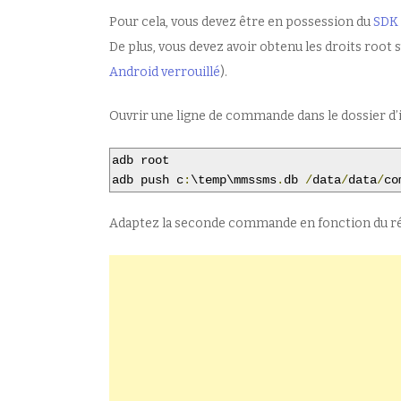
Pour cela, vous devez être en possession du
SDK 
De plus, vous devez avoir obtenu les droits root s
Android verrouillé
).
Ouvrir une ligne de commande dans le dossier d’
adb root

adb push c
:
\temp\mmssms
.
db 
/
data
/
data
/
co
Adaptez la seconde commande en fonction du répe