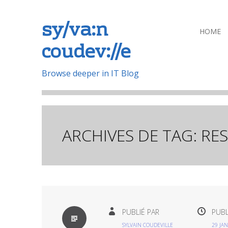
sy/va:n
Aller
HOME
coudev://e
au
contenu
principal
Browse deeper in IT Blog
ARCHIVES DE TAG:
RE
PAR
PUBLIÉ PAR
PUBL
DÉFAUT
SYLVAIN COUDEVILLE
29 JAN