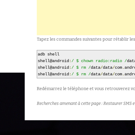
Tapez les commandes suivantes pour rétablir les d
adb shell

shell@android
:
/ $ chown radio:radio /
dat
shell@android
:
/ $ rm /
data
/
data
/
com
.
andr
shell@android
:
/ $ rm /
data
/
data
/
com
.
andr
Redémarrez le téléphone et vous retrouverez 
Recherches amenant à cette page : Restaurer SMS