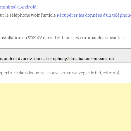
minimal d’Android.
ur le téléphone (voir l’article
Récupérer les données d’un téléphon
installation du SDK d’Android et taper les commandes suivantes :
m
.
android
.
providers
.
telephony
/
databases
/
mmssms
.
db
rtoire dans lequel se trouve votre sauvegarde (ici, c:\temp).