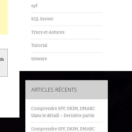
spf
SQL Server
Trucs et Astuces
Tutorial
vmware
db

ARTICLES RÉCENTS
Comprendre SPF, DKIM, DMARC
(dans le détail) – Dernière partie
Comprendre SPF, DKIM, DMARC