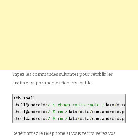
Tapez les commandes suivantes pour rétablir les
droits et supprimer les fichiers inutiles :
adb shell

shell@android
:
/ $ chown radio:radio /
data
/
data
/
com
shell@android
:
/ $ rm /
data
/
data
/
com
.
android
.
provid
shell@android
:
/ $ rm /
data
/
data
/
com
.
android
.
provid
Redémarrez le téléphone et vous retrouverez vos