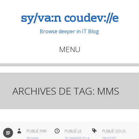
sy/va:n coudev://e
Browse deeper in IT Blog
MENU
Aller
au
contenu
principal
ARCHIVES DE TAG:
MMS
PAR
PUBLIÉ PAR
PUBLIÉ LE
PUBLIÉ SOUS
DÉFAUT
SYLVAIN
29 JANVIER 2014
TRUCS ET