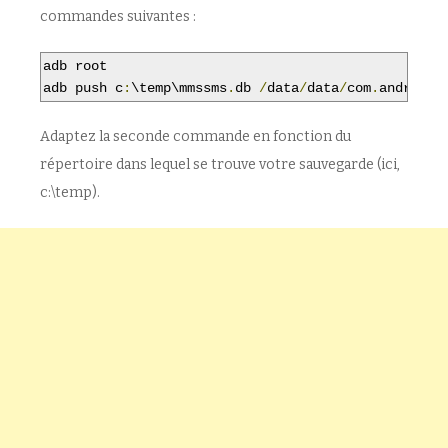
commandes suivantes :
adb root

adb push c
:
\temp\mmssms
.
db 
/
data
/
data
/
com
.
android
.
Adaptez la seconde commande en fonction du
répertoire dans lequel se trouve votre sauvegarde (ici,
c:\temp).