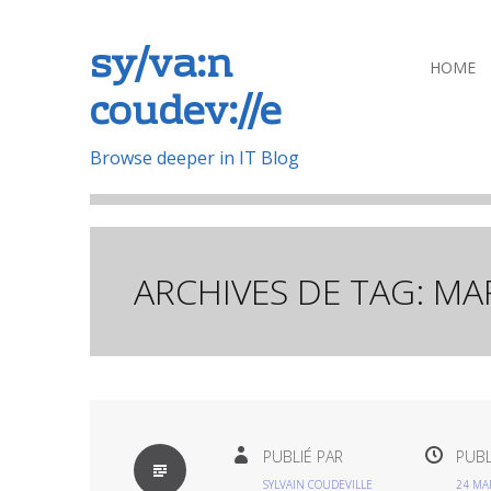
sy/va:n
Aller
HOME
coudev://e
au
contenu
principal
Browse deeper in IT Blog
ARCHIVES DE TAG:
MA
PAR
PUBLIÉ PAR
PUBL
DÉFAUT
SYLVAIN COUDEVILLE
24 MA