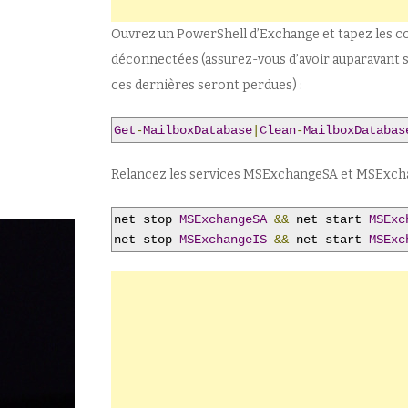
Ouvrez un PowerShell d’Exchange et tapez les c
déconnectées (assurez-vous d’avoir auparavant s
ces dernières seront perdues) :
Get
-
MailboxDatabase
|
Clean
-
MailboxDatabas
Relancez les services MSExchangeSA et MSExcha
net stop 
MSExchangeSA
&&
 net start 
MSExc
net stop 
MSExchangeIS
&&
 net start 
MSExc