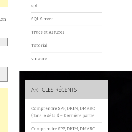
spf
SQL Server
non
Trucs et Astuces
Tutorial
vmware
ARTICLES RÉCENTS
Comprendre SPF, DKIM, DMARC
(dans le détail) – Dernière partie
Comprendre SPF, DKIM, DMARC