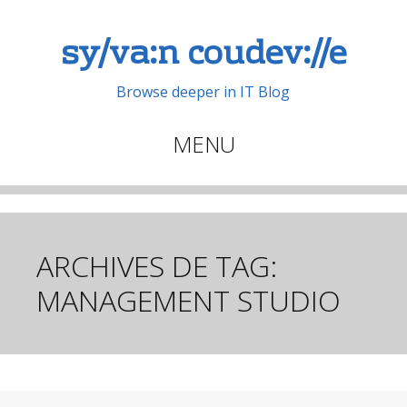
sy/va:n coudev://e
Browse deeper in IT Blog
MENU
Aller
au
contenu
principal
ARCHIVES DE TAG:
MANAGEMENT STUDIO