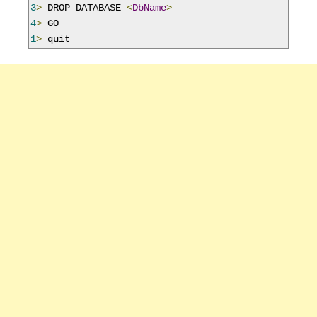
3
>
 DROP DATABASE 
<
DbName
>
4
>
1
>
 quit