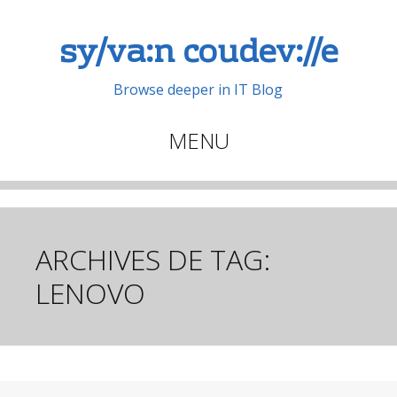
sy/va:n coudev://e
Browse deeper in IT Blog
MENU
Aller
au
contenu
principal
ARCHIVES DE TAG:
LENOVO