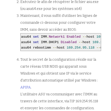
Exécutez-le afin de récupérer le fichier asu.exe
(ou asu64.exe pour les systèmes x64)
Maintenant, il vous suffit d’utiliser les lignes de
commande ci-dessous pour configurer votre
IMM, sans devoir accéder au BIOS:
asu64 
set
 IMM
.
Network1
Enabled
--
host 
169.254
asu64 
set
 IMM
.
DHCP1 
Disabled
--
host 
169.254
.
9
asu64 rebootimm 
--
host 
169.254
.
95.118
--
user 
Tout le secret de la configuration réside sur la
carte réseau USB NDIS qui apparait sous
Windows et qui obtient une IP via le service
d’attribution automatique utilisé par Windows :
APIPA
.
L’utilitaire ASU va communiquer avec l’IMM au
travers de cette interface, via l’IP 169.254.95.118
et envoyer les commandes de configuration.