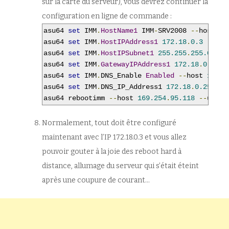
sur la carte du serveur), vous devrez continuer la
configuration en ligne de commande :
asu64 
set
 IMM
.
HostName1
 IMM
-
SRV2008 
--
host 
16
asu64 
set
 IMM
.
HostIPAddress1
172.18
.
0.3
--
hos
asu64 
set
 IMM
.
HostIPSubnet1
255.255
.
255.0
--
h
asu64 
set
 IMM
.
GatewayIPAddress1
172.18
.
0.254
asu64 
set
 IMM
.
DNS_Enable 
Enabled
--
host 
169.2
asu64 
set
 IMM
.
DNS_IP_Address1 
172.18
.
0.254
--
asu64 rebootimm 
--
host 
169.254
.
95.118
--
user 
Normalement, tout doit être configuré
maintenant avec l’IP 172.18.0.3 et vous allez
pouvoir gouter à la joie des reboot hard à
distance, allumage du serveur qui s’était éteint
après une coupure de courant…