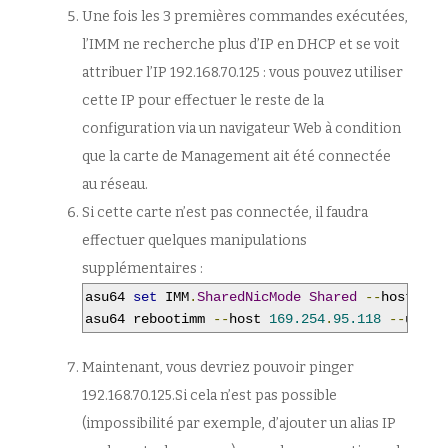
Une fois les 3 premières commandes exécutées,
l’IMM ne recherche plus d’IP en DHCP et se voit
attribuer l’IP 192.168.70.125 : vous pouvez utiliser
cette IP pour effectuer le reste de la
configuration via un navigateur Web à condition
que la carte de Management ait été connectée
au réseau.
Si cette carte n’est pas connectée, il faudra
effectuer quelques manipulations
supplémentaires :
asu64 
set
 IMM
.
SharedNicMode
Shared
--
host 
169
asu64 rebootimm 
--
host 
169.254
.
95.118
--
user 
Maintenant, vous devriez pouvoir pinger
192.168.70.125.Si cela n’est pas possible
(impossibilité par exemple, d’ajouter un alias IP