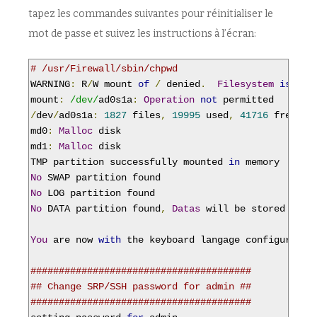
tapez les commandes suivantes pour réinitialiser le
mot de passe et suivez les instructions à l’écran:
# /usr/Firewall/sbin/chpwd
WARNING
:
 R
/
W mount 
of
/
 denied
.
Filesystem
is
not
mount
:
/dev/
ad0s1a
:
Operation
not
/
dev
/
ad0s1a
:
1827
 files
,
19995
 used
,
41716
 free 
(
7
md0
:
Malloc
 disk

md1
:
Malloc
 disk

TMP partition successfully mounted 
in
No
No
No
 DATA partition found
,
Datas
 will be stored on ro
You
 are now 
with
 the keyboard langage configured o
#######################################
## Change SRP/SSH password for admin ##
#######################################