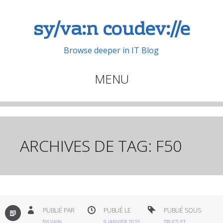
sy/va:n coudev://e
Browse deeper in IT Blog
MENU
Aller
au
contenu
principal
ARCHIVES DE TAG:
F50
PAR
PUBLIÉ PAR
PUBLIÉ LE
PUBLIÉ SOUS
DÉFAUT
SYLVAIN
9 JANVIER 2015
TRUCS ET