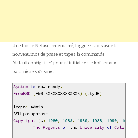
Une fois le Netasq redémarré, logguez-vous avec le
nouveau mot de passe et tapez la commande
“defaultconfig -f -r” pour réinitialiser le boîtier aux
paramètres d’usine :
System
is
 now ready
.
FreeBSD
(
F50
-
XXXXXXXXXXXXXX
)
(
ttyd0
)
login
:
 admin

SSH passphrase
:
Copyright
(
c
)
1980
,
1983
,
1986
,
1988
,
1990
,
1991
,
The
Regents
of
 the 
University
of
Californi