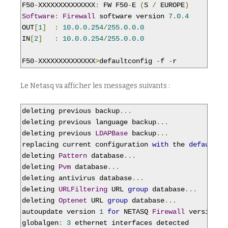
F50
-
XXXXXXXXXXXXXX
:
 FW F50
-
E 
(
S 
/
 EUROPE
)
Software
:
Firewall
 software version 
7.0
.
4
OUT
[
1
]
:
10.0
.
0.254
/
255.0
.
0.0
IN
[
2
]
:
10.0
.
0.254
/
255.0
.
0.0
F50
-
XXXXXXXXXXXXXX
>
defaultconfig 
-
f 
-
r
Le Netasq va afficher les messages suivants :
deleting previous backup
...
deleting previous language backup
...
deleting previous 
LDAPBase
 backup
...
replacing current configuration 
with
 the 
default
 c
deleting 
Pattern
 database
...
deleting 
Pvm
 database
...
deleting antivirus database
...
deleting 
URLFiltering
 URL 
group
 database
...
deleting 
Optenet
 URL 
group
 database
...
autoupdate version 
1
for
 NETASQ 
Firewall
 version 
7
globalgen
:
3
 ethernet interfaces detected
