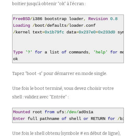
boitier jusqu’à obtenir “ok” à l’écran :
FreeBSD
/
i386 bootstrap loader
,
Revision
0.8
Loading
/
boot
/
defaults
/
loader
.
/
kernel text
=
0x1b79fc
 data
=
0x237e0
+
0x233d0
 syms
=[
0
Type
'?'
for
 a list 
of
 commands
,
'help'
for
 more d
ok
Tapez “boot -s” pour démarrer en mode single.
Une fois le boot terminé, vous devez choisir votre
shell : validez avec “Entrée” :
Mounted
 root 
from
 ufs
:
/dev/
Enter
 full pathname 
of
 shell 
or
 RETURN 
for
/
bin
/
sh
Une fois le shell obtenu (symbole # en début de ligne),