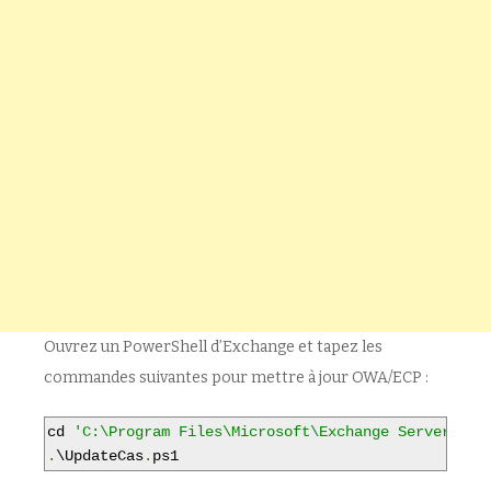
Ouvrez un PowerShell d’Exchange et tapez les
commandes suivantes pour mettre à jour OWA/ECP :
cd 
'C:\Program Files\Microsoft\Exchange Server\V14
.
\UpdateCas
.
ps1