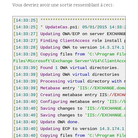
Vous devriez avoir une sortie ressemblant à ceci :
[
14
:
33
:
25
]
***************************************
[
14
:
33
:
25
]
*
UpdateCas
.
ps1
:
05
/
01
/
2015
14
:
33
:
25
[
14
:
33
:
27
]
Updating
 OWA
/
[
14
:
33
:
27
]
Finding
ClientAccess
[
14
:
33
:
28
]
Updating
 OWA to version 
14.3
.
174.1
[
14
:
33
:
28
]
Copying
 files 
from
'C:\Program Files\Mi
Files\Microsoft\Exchange Server\V14\ClientAccess\o
[
14
:
33
:
39
]
Found
1
 OWA 
virtual
 directories
.
[
14
:
33
:
39
]
Updating
 OWA 
virtual
[
14
:
33
:
39
]
Processing
virtual
 directory 
with
 metab
[
14
:
33
:
39
]
Metabase
 entry 
'IIS://EXCHANGE.domain.l
[
14
:
33
:
39
]
Creating
 metabase entry IIS
:
//EXCHANGE.
[
14
:
33
:
40
]
Configuring
 metabase entry 
'IIS://EXCHA
[
14
:
33
:
40
]
Saving
 changes to 
'IIS://EXCHANGE.domai
[
14
:
33
:
40
]
Saving
 changes to 
'IIS://EXCHANGE.domai
[
14
:
33
:
40
]
Update
 OWA 
done
.
[
14
:
33
:
40
]
Updating
 ECP to version 
14.3
.
174.1
[
14
:
33
:
40
]
Copying
 files 
from
'C:\Program Files\Mi