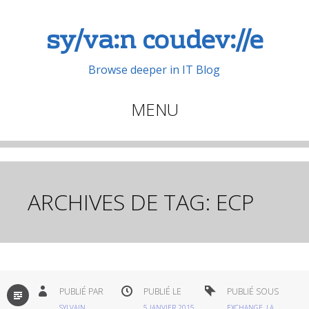
sy/va:n coudev://e
Browse deeper in IT Blog
MENU
Aller
au
contenu
principal
ARCHIVES DE TAG:
ECP
PAR
PUBLIÉ PAR
PUBLIÉ LE
PUBLIÉ SOUS
DÉFAUT
SYLVAIN
5 JANVIER 2015
EXCHANGE
,
LA