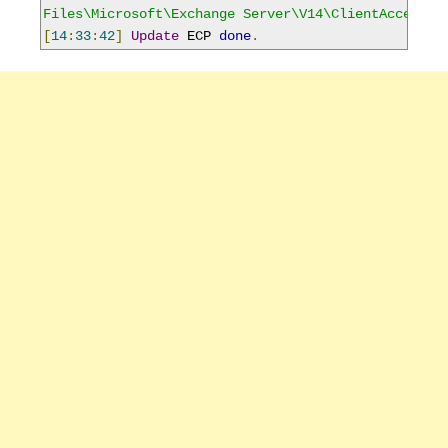
Files\Microsoft\Exchange Server\V14\ClientAccess\e
[
14
:
33
:
42
]
Update
 ECP 
done
.