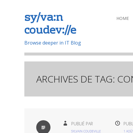
sy/va:n
Aller
HOME
coudev://e
au
contenu
principal
Browse deeper in IT Blog
ARCHIVES DE TAG:
CO
PAR
PUBLIÉ PAR
PUBL
DÉFAUT
SYLVAIN COUDEVILLE
1 AOÛ