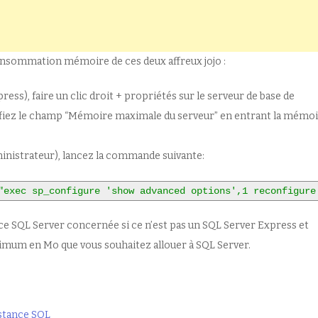
consommation mémoire de ces deux affreux jojo :
ss), faire un clic droit + propriétés sur le serveur de base de
ifiez le champ “Mémoire maximale du serveur” en entrant la mémo
inistrateur), lancez la commande suivante:
"exec sp_configure 'show advanced options',1 reconfigure
e SQL Server concernée si ce n’est pas un SQL Server Express et
imum en Mo que vous souhaitez allouer à SQL Server.
nstance SQL