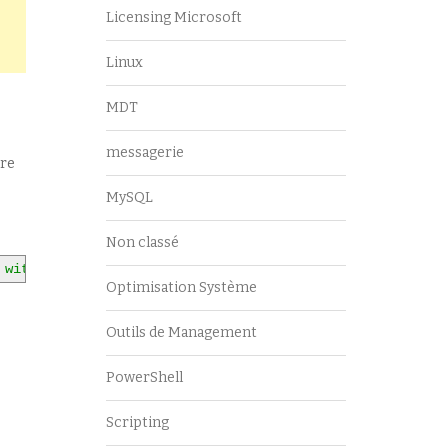
Licensing Microsoft
Linux
MDT
messagerie
ire
MySQL
Non classé
 with override exec sp_configure 'max server memory (MB)
Optimisation Système
Outils de Management
PowerShell
Scripting