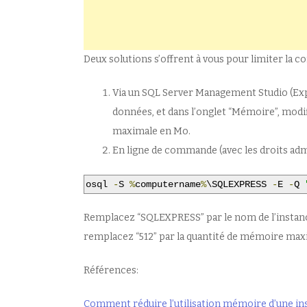
Deux solutions s’offrent à vous pour limiter la 
Via un SQL Server Management Studio (Expre
données, et dans l’onglet “Mémoire”, mod
maximale en Mo.
En ligne de commande (avec les droits adm
osql 
-
S 
%
computername
%
\SQLEXPRESS 
-
E 
-
Q 
Remplacez “SQLEXPRESS” par le nom de l’instanc
remplacez “512” par la quantité de mémoire max
Références:
Comment réduire l’utilisation mémoire d’une i