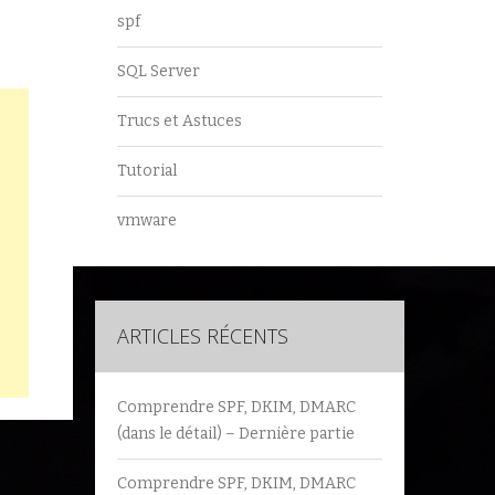
spf
SQL Server
Trucs et Astuces
Tutorial
vmware
ARTICLES RÉCENTS
Comprendre SPF, DKIM, DMARC
(dans le détail) – Dernière partie
Comprendre SPF, DKIM, DMARC