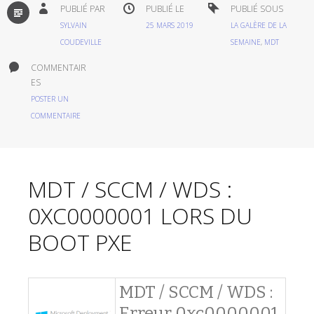
PAR
PUBLIÉ PAR
PUBLIÉ LE
PUBLIÉ SOUS
DÉFAUT
SYLVAIN
25 MARS 2019
LA GALÈRE DE LA
COUDEVILLE
SEMAINE
,
MDT
COMMENTAIR
ES
POSTER UN
COMMENTAIRE
MDT / SCCM / WDS :
0XC0000001 LORS DU
BOOT PXE
MDT / SCCM / WDS :
Erreur 0xc0000001