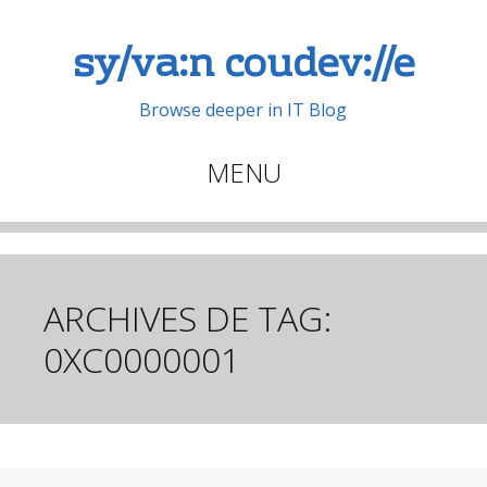
sy/va:n coudev://e
Browse deeper in IT Blog
MENU
Aller
au
contenu
principal
ARCHIVES DE TAG:
0XC0000001